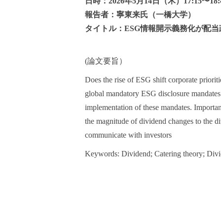
日時：2026年5月14日（木）17:15〜18:
報告者：
寧東来氏（一橋大学）
タイトル：
ESG情報開示義務化が配
(論文要旨）
Does the rise of ESG shift corporate priorit
global mandatory ESG disclosure mandates on
implementation of these mandates. Importantl
the magnitude of dividend changes to the d
communicate with investors
Keywords: Dividend; Catering theory; Divi