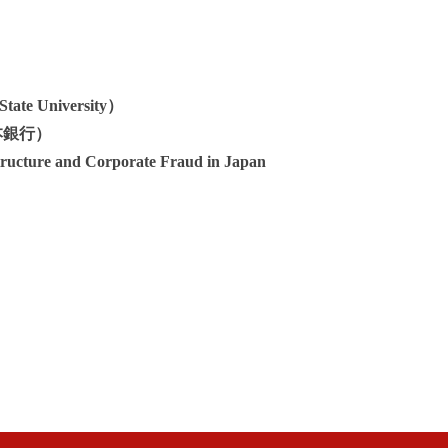
ate University）
（日本銀行）
tructure and Corporate Fraud in Japan