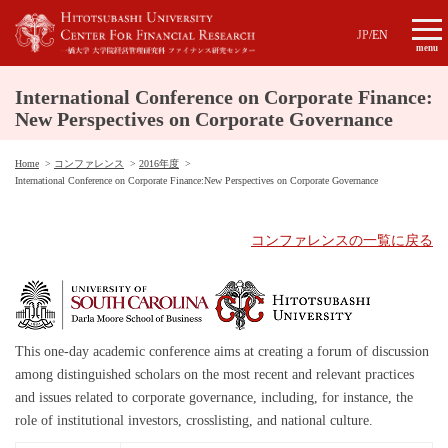
JP
/
EN
menu
International Conference on Corporate Finance:
New Perspectives on Corporate Governance
Home
コンファレンス
2016年度
International Conference on Corporate Finance:
New Perspectives on Corporate Governance
コンファレンスの一覧に戻る
This one-day academic conference aims at creating a forum of discussion
among distinguished scholars on the most recent and relevant practices
and issues related to corporate governance, including, for instance, the
role of institutional investors, crosslisting, and national culture.